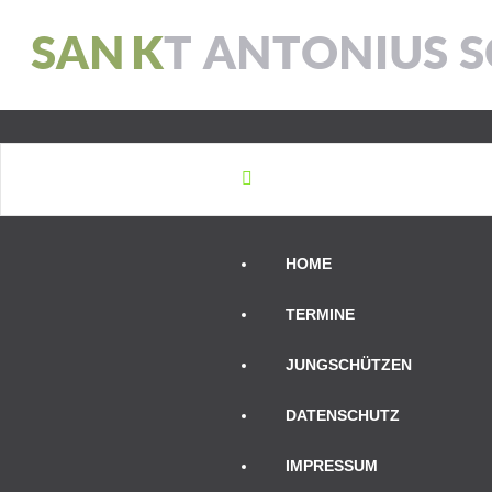
S
A
N
K
T
A
N
T
O
N
I
U
S
S
HOME
TERMINE
JUNGSCHÜTZEN
DATENSCHUTZ
IMPRESSUM