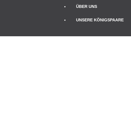
ÜBER UNS
UNSERE KÖNIGSPAARE
TERMINE
Januar 2025
Mo
Di
Mi
Do
Fr
Sa
So
1
2
3
4
5
6
7
8
9
10
11
12