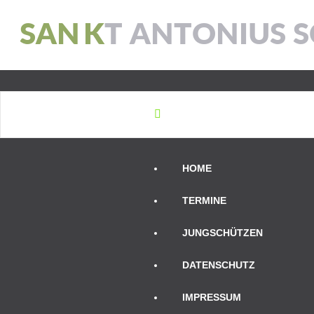
S
A
N
K
T
A
N
T
O
N
I
U
S
S
HOME
TERMINE
JUNGSCHÜTZEN
DATENSCHUTZ
IMPRESSUM