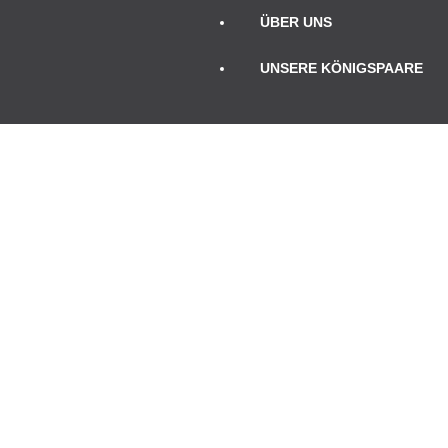
ÜBER UNS
UNSERE KÖNIGSPAARE
TERMINE
November 2025
Mo
Di
Mi
Do
Fr
Sa
So
1
2
3
4
5
6
7
8
9