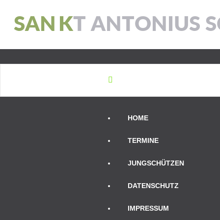
S
A
N
K
T
A
N
T
O
N
I
U
S
S
HOME
TERMINE
JUNGSCHÜTZEN
DATENSCHUTZ
IMPRESSUM