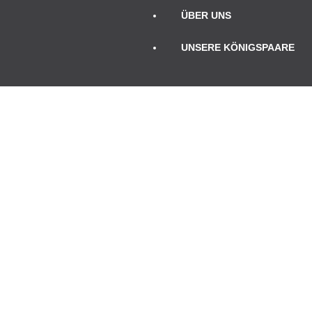
ÜBER UNS
UNSERE KÖNIGSPAARE
TERMINE
Mai 2025
Mo
Di
Mi
Do
Fr
Sa
So
1
2
3
4
5
6
7
8
9
10
11