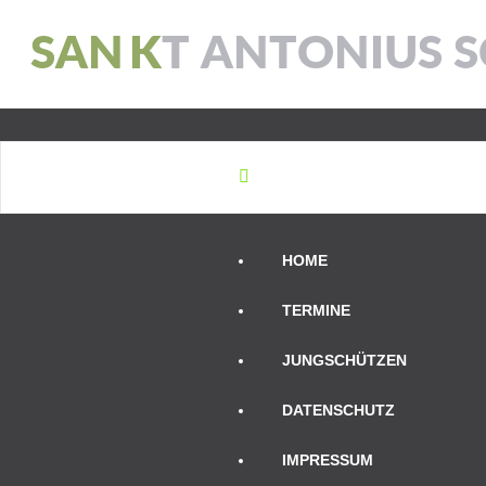
S
A
N
K
T
A
N
T
O
N
I
U
S
S
HOME
TERMINE
JUNGSCHÜTZEN
DATENSCHUTZ
IMPRESSUM