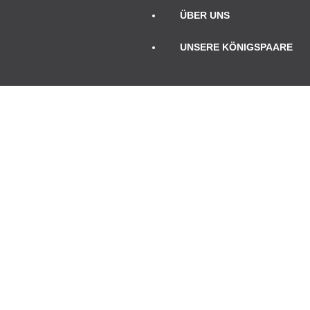
ÜBER UNS
UNSERE KÖNIGSPAARE
TERMINE
Januar 2025
Mo
Di
Mi
Do
Fr
Sa
So
1
2
3
4
5
6
7
8
9
10
11
12