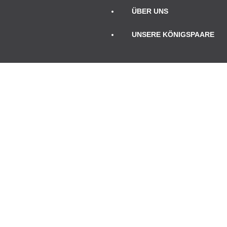
ÜBER UNS
UNSERE KÖNIGSPAARE
TERMINE
Januar 2025
Mo
Di
Mi
Do
Fr
Sa
So
1
2
3
4
5
6
7
8
9
10
11
12