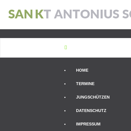
S
A
N
K
T
A
N
T
O
N
I
U
S
S
HOME
TERMINE
JUNGSCHÜTZEN
DATENSCHUTZ
IMPRESSUM