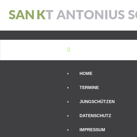
S
A
N
K
T
A
N
T
O
N
I
U
S
S
HOME
TERMINE
JUNGSCHÜTZEN
DATENSCHUTZ
IMPRESSUM